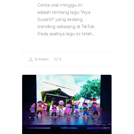
Cerita viral minggu ini
adalah tentang lagu "Aiya
Susanti" yang sedang
trending sekarang di TikTok.
Pada asalnya lagu ini telah…
1
Si Polan