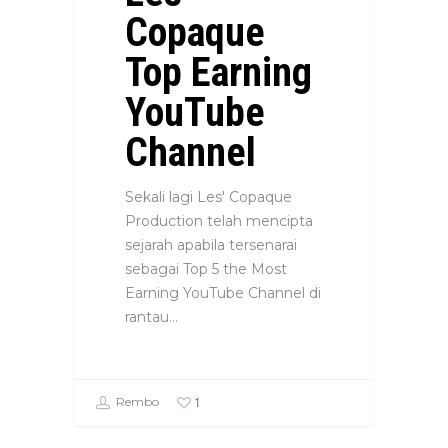
Copaque
Top Earning
YouTube
Channel
Sekali lagi Les' Copaque
Production telah mencipta
sejarah apabila tersenarai
sebagai Top 5 the Most
Earning YouTube Channel di
rantau…
1
Rembo