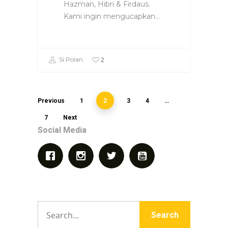
Hazman, Hibri & Firdaus.
Kami ingin mengucapkan…
2
Si Polan
Previous
1
2
3
4
…
7
Next
Social Media