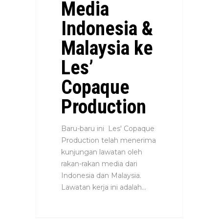
Media
Indonesia &
Malaysia ke
Les’
Copaque
Production
Baru-baru ini Les' Copaque
Production telah menerima
kunjungan lawatan oleh
rakan-rakan media dari
Indonesia dan Malaysia.
Lawatan kerja ini adalah…