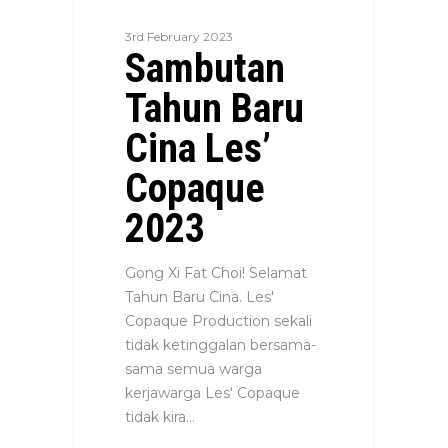
3rd February 2023
Sambutan
Tahun Baru
Cina Les’
Copaque
2023
Gong Xi Fat Choi! Selamat
Tahun Baru Cina. Les'
Copaque Production sekali
tidak ketinggalan bersama-
sama semua warga
kerjawarga Les' Copaque
tidak kira…