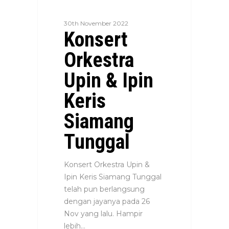
30th November 2022
Konsert
Orkestra
Upin & Ipin
Keris
Siamang
Tunggal
Konsert Orkestra Upin &
Ipin Keris Siamang Tunggal
telah pun berlangsung
dengan jayanya pada 26
Nov yang lalu. Hampir
lebih…