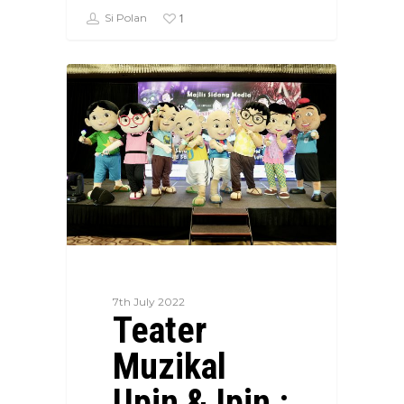
1
Si Polan
7th July 2022
Teater
Muzikal
Upin & Ipin :