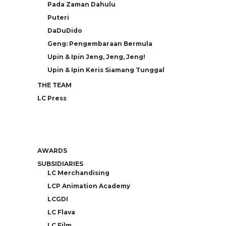
Pada Zaman Dahulu
Puteri
DaDuDido
Geng: Pengembaraan Bermula
Upin & Ipin Jeng, Jeng, Jeng!
Upin & Ipin Keris Siamang Tunggal
THE TEAM
LC Press
AWARDS
SUBSIDIARIES
LC Merchandising
LCP Animation Academy
LCGDI
LC Flava
LC Film