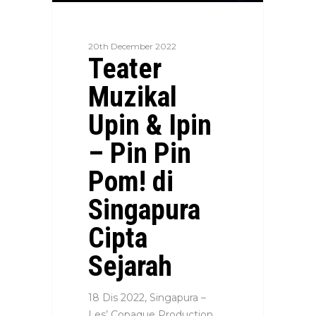
20th December 2022
Teater
Muzikal
Upin & Ipin
– Pin Pin
Pom! di
Singapura
Cipta
Sejarah
18 Dis 2022, Singapura –
Les’ Copaque Production