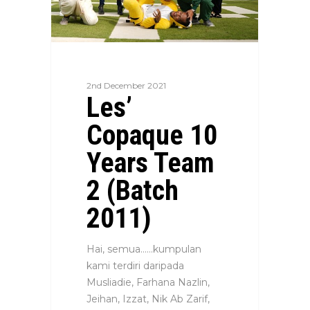
2nd December 2021
Les’
Copaque 10
Years Team
2 (Batch
2011)
Hai, semua……kumpulan
kami terdiri daripada
Musliadie, Farhana Nazlin,
Jeihan, Izzat, Nik Ab Zarif,