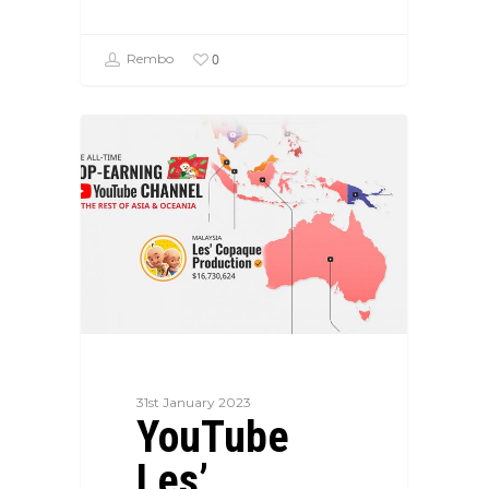
0
Rembo
31st January 2023
YouTube
Les’