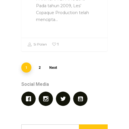
Pada tahun 2009, Les’
Copaque Production telah
mencipta…
1
Si Polan
1
2
Next
Social Media