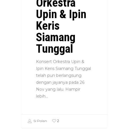
Orkestra
Upin & Ipin
Keris
Siamang
Tunggal
Konsert Orkestra Upin &
Ipin Keris Siamang Tunggal
telah pun berlangsung
dengan jayanya pada 26
Nov yang lalu. Hampir
lebih…
2
Si Polan