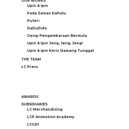
OUR WORKS
Upin & Ipin
Pada Zaman Dahulu
Puteri
DaDuDido
Geng: Pengembaraan Bermula
Upin & Ipin Jeng, Jeng, Jeng!
Upin & Ipin Keris Siamang Tunggal
THE TEAM
LC Press
AWARDS
SUBSIDIARIES
LC Merchandising
LCP Animation Academy
LCGDI