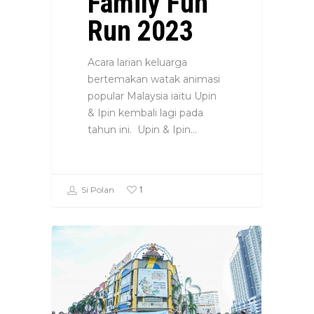
Family Fun
Run 2023
Acara larian keluarga
bertemakan watak animasi
popular Malaysia iaitu Upin
& Ipin kembali lagi pada
tahun ini. Upin & Ipin…
1
Si Polan