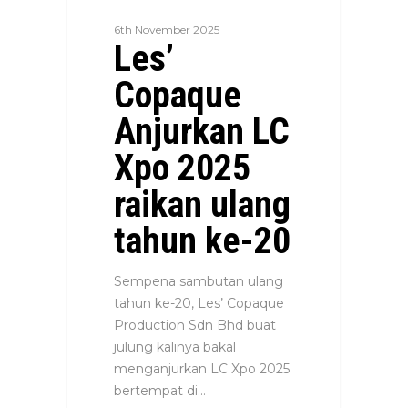
6th November 2025
Les’
Copaque
Anjurkan LC
Xpo 2025
raikan ulang
tahun ke-20
Sempena sambutan ulang
tahun ke-20, Les’ Copaque
Production Sdn Bhd buat
julung kalinya bakal
menganjurkan LC Xpo 2025
bertempat di…