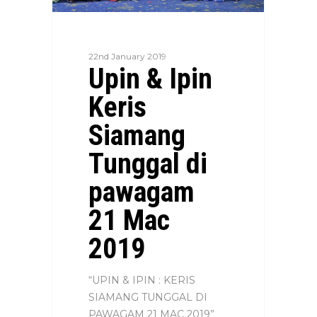
22nd January 2019
Upin & Ipin
Keris
Siamang
Tunggal di
pawagam
21 Mac
2019
“UPIN & IPIN : KERIS
SIAMANG TUNGGAL DI
PAWAGAM 21 MAC 2019”