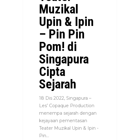
Muzikal
Upin & Ipin
– Pin Pin
Pom! di
Singapura
Cipta
Sejarah
18 Dis 2022, Singapura –
Les’ Copaque Production
menempa sejarah dengan
kejayaan pementasan
Teater Muzikal Upin & Ipin -
Pin…