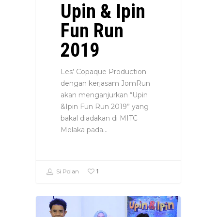
Upin & Ipin
Fun Run
2019
Les’ Copaque Production
dengan kerjasam JomRun
akan menganjurkan “Upin
&Ipin Fun Run 2019” yang
bakal diadakan di MITC
Melaka pada…
1
Si Polan