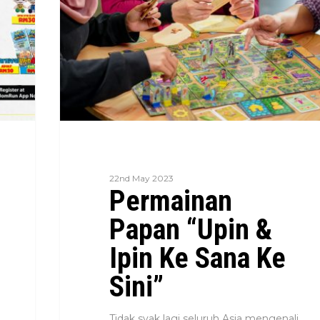
22nd May 2023
Permainan
Papan “Upin &
Ipin Ke Sana Ke
Sini”
Tidak syak lagi seluruh Asia mengenali