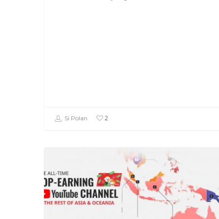
2
Si Polan