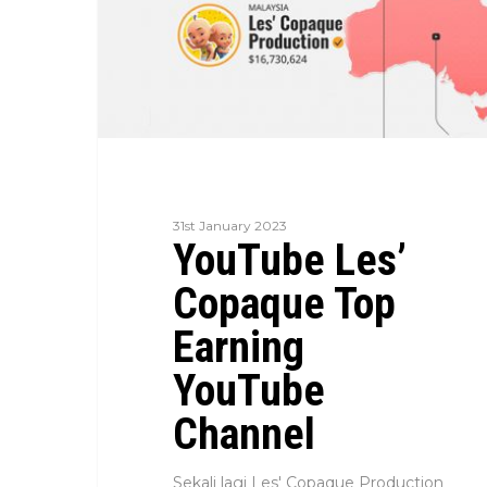
31st January 2023
YouTube Les’
Copaque Top
Earning
YouTube
Channel
Sekali lagi Les' Copaque Production