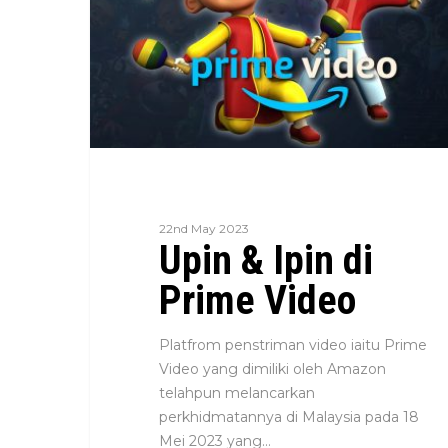
22nd May 2023
Upin & Ipin di
Prime Video
Platfrom penstriman video iaitu Prime
Video yang dimiliki oleh Amazon
telahpun melancarkan
perkhidmatannya di Malaysia pada 18
Mei 2023 yang…