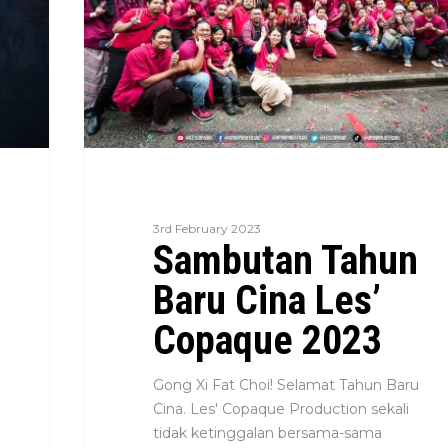
3rd February 2023
Sambutan Tahun
Baru Cina Les’
Copaque 2023
Gong Xi Fat Choi! Selamat Tahun Baru
Cina. Les' Copaque Production sekali
tidak ketinggalan bersama-sama