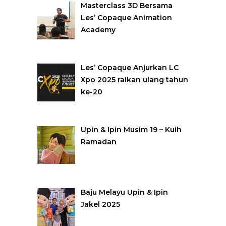
Masterclass 3D Bersama
Les’ Copaque Animation
Academy
Les’ Copaque Anjurkan LC
Xpo 2025 raikan ulang tahun
ke-20
Upin & Ipin Musim 19 – Kuih
Ramadan
Baju Melayu Upin & Ipin
Jakel 2025