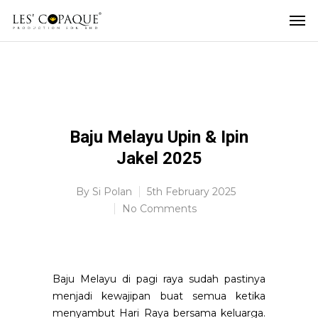
Baju Melayu Upin & Ipin
Jakel 2025
By
Si Polan
5th February 2025
No Comments
Baju Melayu di pagi raya sudah pastinya
menjadi kewajipan buat semua ketika
menyambut Hari Raya bersama keluarga.