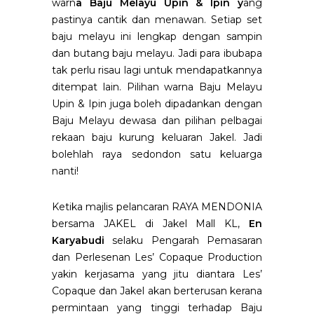
warn
a Baju Melayu Upin & Ipin y
ang
pastinya cantik dan menawan. Setiap set
baju melayu ini lengkap dengan sampin
dan butang baju melayu. Jadi para ibubapa
tak perlu risau lagi untuk mendapatkannya
ditempat lain. Pilihan warna Baju Melayu
Upin & Ipin juga boleh dipadankan dengan
Baju Melayu dewasa dan pilihan pelbagai
rekaan baju kurung keluaran Jakel. Jadi
bolehlah raya sedondon satu keluarga
nanti!
Ketika majlis pelancaran RAYA MENDONIA
bersama JAKEL di Jakel Mall KL,
En
Karyabudi
selaku Pengarah Pemasaran
dan Perlesenan Les’ Copaque Production
yakin kerjasama yang jitu diantara Les’
Copaque dan Jakel akan berterusan kerana
permintaan yang tinggi terhadap Baju