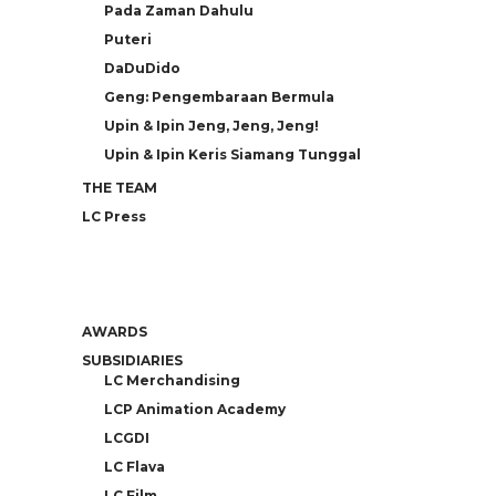
Pada Zaman Dahulu
Puteri
DaDuDido
Geng: Pengembaraan Bermula
Upin & Ipin Jeng, Jeng, Jeng!
Upin & Ipin Keris Siamang Tunggal
THE TEAM
LC Press
AWARDS
SUBSIDIARIES
LC Merchandising
LCP Animation Academy
LCGDI
LC Flava
LC Film