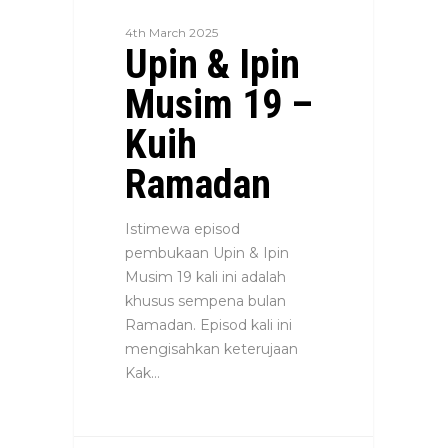
4th March 2025
Upin & Ipin
Musim 19 –
Kuih
Ramadan
Istimewa episod
pembukaan Upin & Ipin
Musim 19 kali ini adalah
khusus sempena bulan
Ramadan. Episod kali ini
mengisahkan keterujaan
Kak…